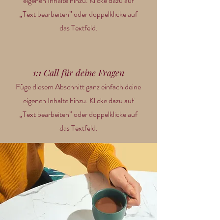
eigenen Inhalte hinzu. Klicke dazu auf
„Text bearbeiten” oder doppelklicke auf
das Textfeld.
1:1 Call für deine Fragen
Füge diesem Abschnitt ganz einfach deine
eigenen Inhalte hinzu. Klicke dazu auf
„Text bearbeiten” oder doppelklicke auf
das Textfeld.