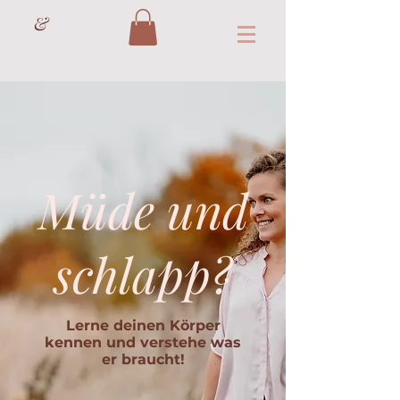
&
Müde und
schlapp?
Lerne deinen Körper
kennen und verstehe was
er braucht!