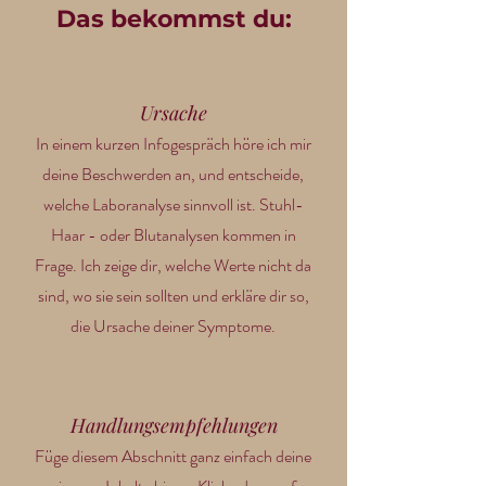
Das bekommst du:
Ursache
In einem kurzen Infogespräch höre ich mir
deine Beschwerden an, und entscheide,
welche Laboranalyse sinnvoll ist. Stuhl-
Haar - oder Blutanalysen kommen in
Frage. Ich zeige dir, welche Werte nicht da
sind, wo sie sein sollten und erkläre dir so,
die Ursache deiner Symptome.
Handlungsempfehlungen
Füge diesem Abschnitt ganz einfach deine