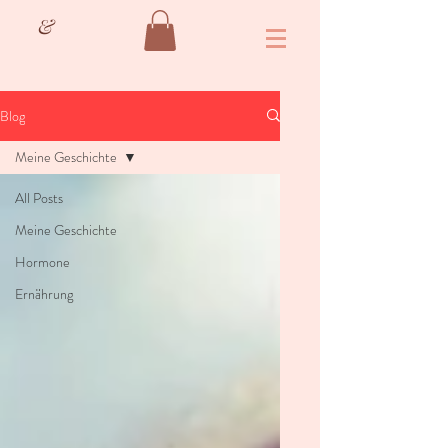
&
Blog
Meine Geschichte
All Posts
Meine Geschichte
Hormone
Ernährung